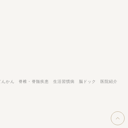
てんかん
脊椎・脊髄疾患
生活習慣病
脳ドック
医院紹介