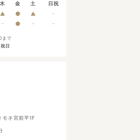
木
金
土
日祝
0まで
、祝日
ィモネ宮前平1F
分