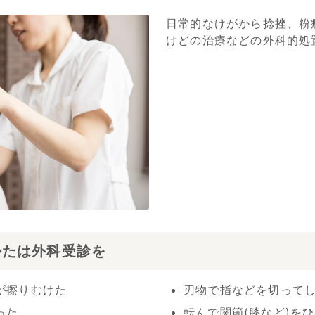
日常的なけがから捻挫、粉
けどの治療などの外科的処
かたは外科受診を
が擦りむけた
刃物で指などを切って
った
転んで関節(膝など)を