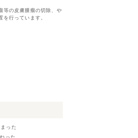
瘤等の皮膚腫瘤の切除、や
置を行っています。
しまった
ひねった