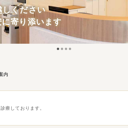
越しください
安に寄り添います
案内
り診療しております。