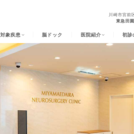
川崎市宮前区
東急田園
な対象疾患
脳ドック
医院紹介
初診