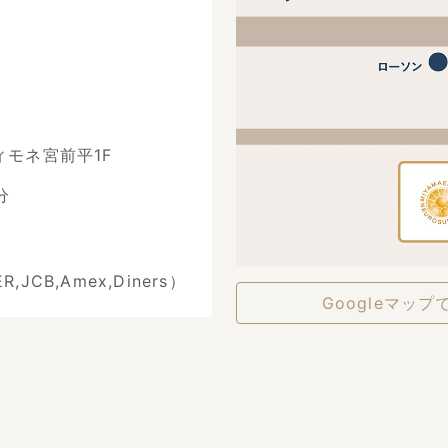
ィモネ宮前平1F
分
JCB,Amex,Diners）
Googleマップ