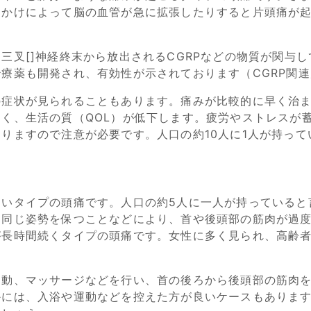
っかけによって脳の血管が急に拡張したりすると片頭痛が
三叉[]神経終末から放出されるCGRPなどの物質が関与
療薬も開発され、有効性が示されております（CGRP関
の症状が見られることもあります。痛みが比較的に早く治ま
く、生活の質（QOL）が低下します。疲労やストレスが
りますので注意が必要です。人口の約10人に1人が持っ
多いタイプの頭痛です。人口の約5人に一人が持っていると
、同じ姿勢を保つことなどにより、首や後頭部の筋肉が過
が長時間続くタイプの頭痛です。女性に多く見られ、高齢
運動、マッサージなどを行い、首の後ろから後頭部の筋肉
かには、入浴や運動などを控えた方が良いケースもありま