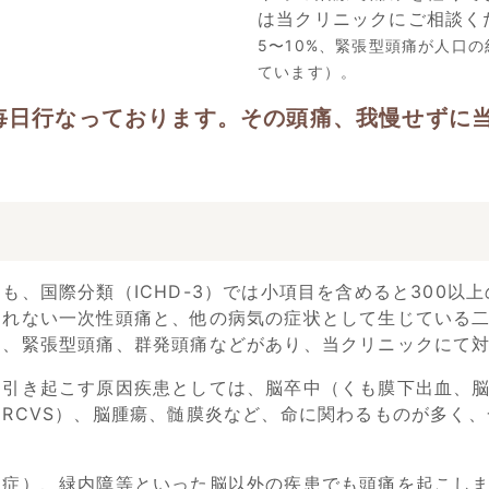
は当クリニックにご相談く
5〜10%、緊張型頭痛が人口の
ています）。
毎日行なっております。その頭痛、我慢せずに
も、国際分類（ICHD-3）では小項目を含めると300以
られない一次性頭痛と、他の病気の症状として生じている
痛、緊張型頭痛、群発頭痛などがあり、当クリニックにて
を引き起こす原因疾患としては、脳卒中（くも膜下出血、
RCVS）、脳腫瘍、髄膜炎など、命に関わるものが多く
膿症）、緑内障等といった脳以外の疾患でも頭痛を起こし