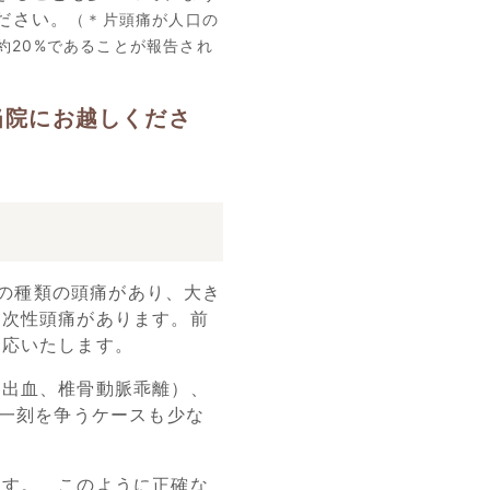
ださい。
（＊片頭痛が人口の
約20%であることが報告され
当院にお越しくださ
上の種類の頭痛があり、大き
二次性頭痛があります。前
対応いたします。
脳出血、椎骨動脈乖離）、
、一刻を争うケースも少な
ます。 このように正確な