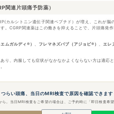
RP関連片頭痛予防薬）
RP(カルシトニン遺伝子関連ペプチド）が増え、これが脳
す。CGRP関連薬はこの働きを抑えることで、片頭痛発
エムガルディ®︎）
、
フレマネズバブ（アジョビ®︎）
、
エレ
上あり、内服しても症状がなかなかよくならない方は適応
い。
つらい頭痛、当日のMRI検査で原因を確認できます
Bから。当日MRI検査をご希望の場合は、ご予約時に「即日検査希
お電話