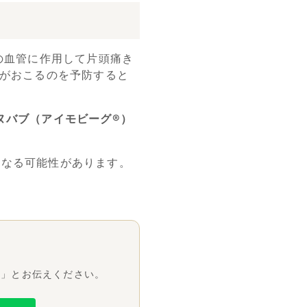
の血管に作用して片頭痛き
作がおこるのを予防すると
ヌバブ（アイモビーグ®︎）
となる可能性があります。
望」とお伝えください。