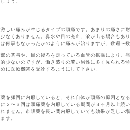
ましょう。
な激しい痛みが生じるタイプの頭痛です。あまりの痛さに
も少なくありません。鼻水や目の充血、涙が出る場合もあ
後は何事もなかったかのように痛みが治りますが、数週〜
下部の関与や、目の後ろを走っている血管の拡張により、
較的少ないのですが、働き盛りの若い男性に多く見られる
早めに医療機関を受診するようにして下さい。
痛薬を頻回に内服していると、それ自体が頭痛の原因とな
週に２〜３回は頭痛薬を内服している期間が３ヶ月以上続
しれません。市販薬を長い間内服していても効果が乏しい
れます。